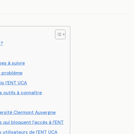
 ?
pes à suivre
de problème
uis l’ENT UCA
s outils à connaître
versité Clermont Auvergne
s qui bloquent l’accès à l’ENT
s utilisateurs de l’ENT UCA