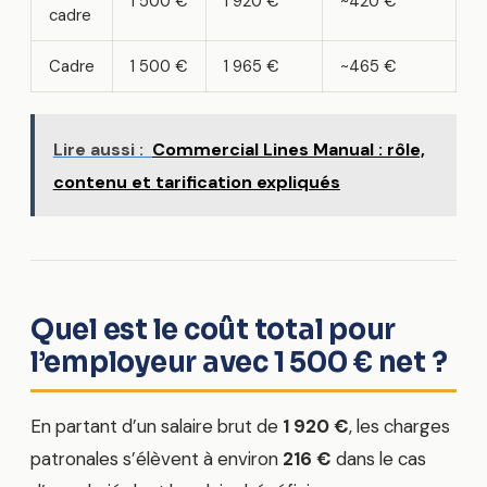
1 500 €
1 920 €
~420 €
cadre
Cadre
1 500 €
1 965 €
~465 €
Lire aussi :
Commercial Lines Manual : rôle,
contenu et tarification expliqués
Quel est le coût total pour
l’employeur avec 1 500 € net ?
En partant d’un salaire brut de
1 920 €
, les charges
patronales s’élèvent à environ
216 €
dans le cas