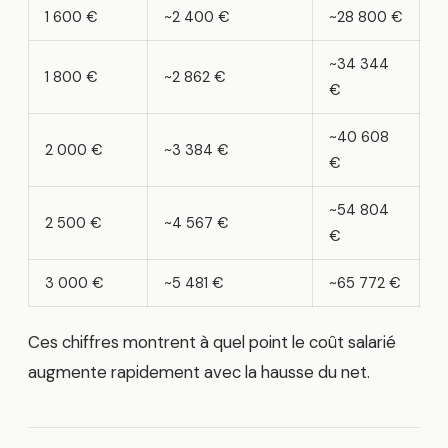
1 600 €
~2 400 €
~28 800 €
~34 344
1 800 €
~2 862 €
€
~40 608
2 000 €
~3 384 €
€
~54 804
2 500 €
~4 567 €
€
3 000 €
~5 481 €
~65 772 €
Ces chiffres montrent à quel point le coût salarié
augmente rapidement avec la hausse du net.