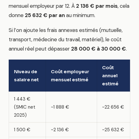
mensuel employeur par 12. À
2 136 € par mois
, cela
donne
25 632 € par an
au minimum.
Si l’on ajoute les frais annexes estimés (mutuelle,
transport, médecine du travail, matériel), le coût
annuel réel peut dépasser
28 000 € à 30 000 €
.
Coût
Niveau de
Coût employeur
annuel
salaire net
mensuel estimé
estimé
1 443 €
(SMIC net
~1 888 €
~22 656 €
2025)
1 500 €
~2 136 €
~25 632 €