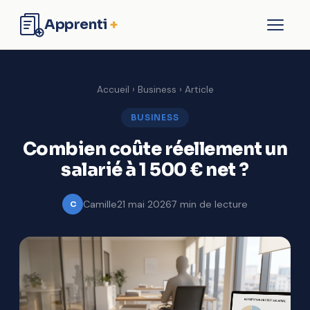
Apprenti
+
Formation
Accueil
›
Business
› Article
Business
BUSINESS
Combien coûte réellement un
Entreprise
salarié à 1 500 € net ?
Finance
Camille
21 mai 2026
7 min de lecture
C
Contact
Commencer à apprendre