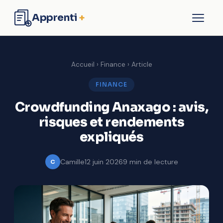
Apprenti
+
Formation
Accueil
›
Finance
› Article
Business
FINANCE
Crowdfunding Anaxago : avis,
Entreprise
risques et rendements
Finance
expliqués
Contact
Camille
12 juin 2026
9 min de lecture
C
Commencer à apprendre