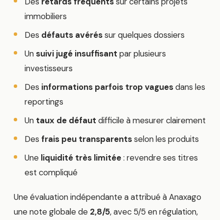
Des
retards fréquents
sur certains projets
immobiliers
Des
défauts avérés
sur quelques dossiers
Un
suivi jugé insuffisant
par plusieurs
investisseurs
Des
informations parfois trop vagues
dans les
reportings
Un
taux de défaut
difficile à mesurer clairement
Des
frais peu transparents
selon les produits
Une
liquidité très limitée
: revendre ses titres
est compliqué
Une évaluation indépendante a attribué à Anaxago
une note globale de
2,8/5
, avec 5/5 en régulation,