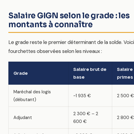
Salaire GIGN selon le grade : les
montants à connaître
Le grade reste le premier déterminant de la solde. Voici
fourchettes observées selon les niveaux :
Salaire brut de
Salaire
Grade
base
primes
Maréchal des logis
~1 935 €
2 500 €
(débutant)
2 300 € – 2
Adjudant
2 800 €
600 €