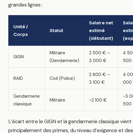
grandes lignes :
Salaire net
Sala
Unité /
Statut
estimé
est
Corps
(débutant)
(ex
Militaire
2 500 € –
4 50
GIGN
(Gendarmerie)
3 000 €
500
2 600 € –
4 00
RAID
Civil (Police)
3 100 €
000
Gendarmerie
~3 0
Militaire
~2 100 €
classique
500
L’écart entre le GIGN et la gendarmerie classique vient
principalement des primes, du niveau d’exigence et des