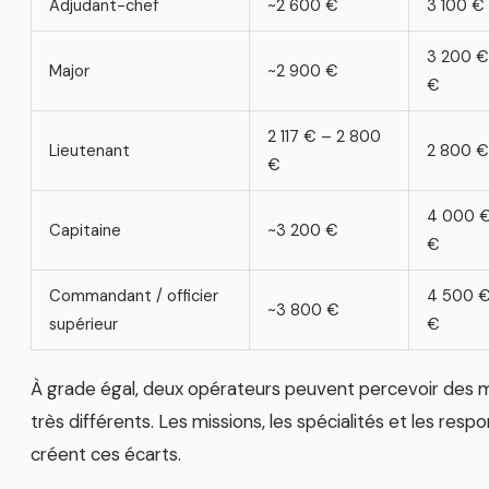
Adjudant-chef
~2 600 €
3 100 €
3 200 €
Major
~2 900 €
€
2 117 € – 2 800
Lieutenant
2 800 €
€
4 000 €
Capitaine
~3 200 €
€
Commandant / officier
4 500 €
~3 800 €
supérieur
€
À grade égal, deux opérateurs peuvent percevoir des 
très différents. Les missions, les spécialités et les respo
créent ces écarts.