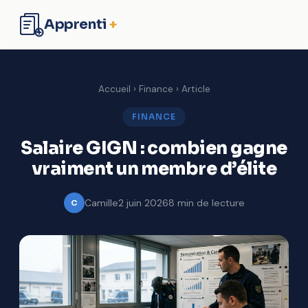
Apprenti
+
Formation
Accueil
›
Finance
› Article
Business
FINANCE
Salaire GIGN : combien gagne
Entreprise
vraiment un membre d’élite
Finance
Camille
2 juin 2026
8 min de lecture
C
Contact
Commencer à apprendre