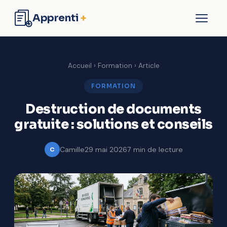
Apprenti
+
Formation
Accueil
›
Formation
› Article
Business
FORMATION
Destruction de documents
Entreprise
gratuite : solutions et conseils
Finance
Camille
29 mai 2026
7 min de lecture
C
Contact
Commencer à apprendre