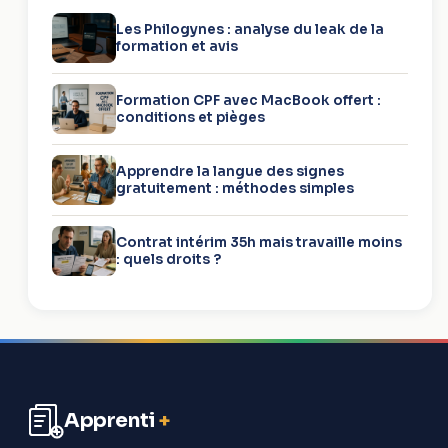
Les Philogynes : analyse du leak de la
formation et avis
Formation CPF avec MacBook offert :
conditions et pièges
Apprendre la langue des signes
gratuitement : méthodes simples
Contrat intérim 35h mais travaille moins
: quels droits ?
Apprenti
+
Aller